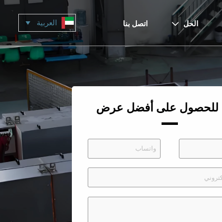
العربية

الحل
اتصل بنا

 للحصول على أفضل عرض