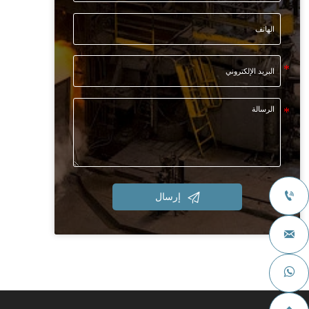


إرسال

