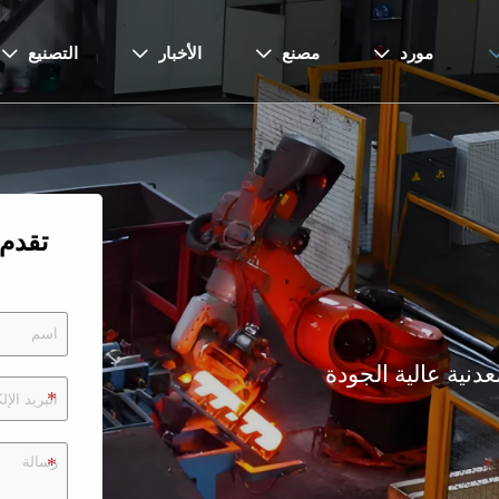
مورد
مصنع
الأخبار
التصنيع




تقدم
نية عالية الجودة