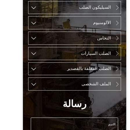
السيليكون الصلب


الألومنيوم


النحاس


الصلب السيارات


الصلب المغلفة بالقصدير


الملف الشخصي


رسالة