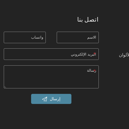
اتصل بنا
ألوان

إرسال