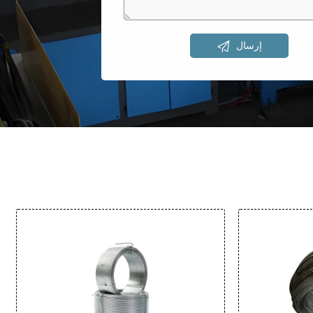

إرسال