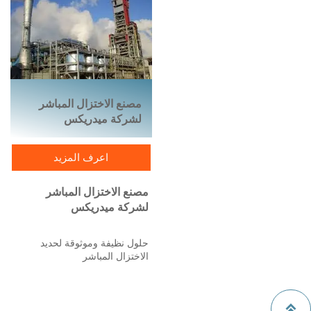
المنصهر. تم تصميمها لاستخدام
للصناعة، والتركيز الحالي ينصب
الطاقة الكهربائية بكفاءة ومجهزة
على تكنولوجيا وحدة الاختزال
بتقنيات الحرق ونفخ الأكسجين
المباشر القائمة على الهيدروجين
المستقبلية. قادرة على تحقيق
(H2-DRP).
إنتاجية عالية بتكاليف إنتاج
منخفضة. تم تطوير جميع مكونات
تقنية أفران القوس الكهربائي من
Sinoventos بهدف تقليل وجود
مصنع الاختزال المباشر
المشغلين في المناطق الخطرة،
لشركة ميدريكس
مما يجعل إنتاجنا أكثر أمانًا
وكفاءة.
يتميز إنتاج الصلب باستخدام
اعرف المزيد
الخردة المعاد تدويرها أو الحديد
المختزل المباشر (DRI) القائم
على الغاز الطبيعي/الهيدروجين
مصنع الاختزال المباشر
ببصمة كربونية أقل من طرق
لشركة ميدريكس
صناعة الصلب التقليدية.
تشمل مجموعة المنتجات الحالية
أفرانًا كهربائية بسعات مختلفة،
حلول نظيفة وموثوقة لحديد
تتراوح من 4 أطنان فقط إلى 290
الاختزال المباشر
طنًا، بأقطار تصل إلى 9.4 أمتار
لصدفة الفرن العلوية. من حيث
تُعد عملية Midrex® لإنتاج الحديد
الخصائص الكهربائية، فإن أفران
بالاختزال المباشر أكثر التقنيات

القوس الكهربائي لدينا
كفاءةً في هذا المجال لإنتاج