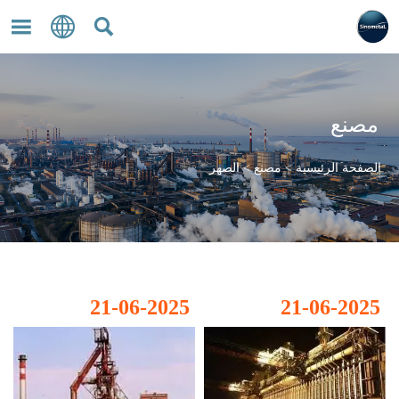



مصنع
الصفحة الرئيسية
>
مصنع
>
الصهر
21-06-2025
21-06-2025