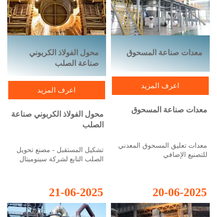
معدات صناعة المسحوق
محول الفولاذ الكربوني
صناعة الصلب
اعرف المزيد
اعرف المزيد
معدات صناعة المسحوق
محول الفولاذ الكربوني صناعة
الصلب
معدات تعليق المسحوق المعدني
تشكيل المستقبل - مصنع تحويل
للتصنيع الإضافي
الصلب التابع لشركة سينوميتال
تمتلك شركة Sinometal
International تقنيات معدات لإنتاج
21-06-2025
20-06-2025
مساحيق معدنية عالية الجودة
والنقاء، والتي يمكن استخدامها
في التصنيع السريع للنماذج الأولية