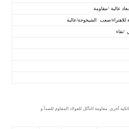
عاد عالية /مقاومة
 للاهتراء/صعب الشيخوخة/عالية
 /نقاء