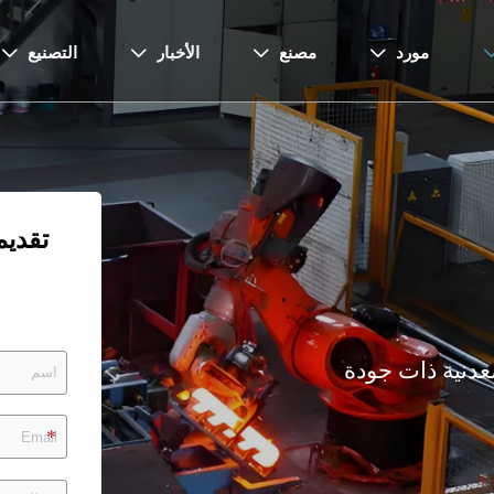
مورد
مصنع
الأخبار
التصنيع




تقدي
عدنية ذات جودة