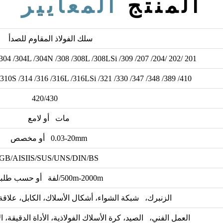
المنتج
المعايير
سلك الفولاذ المقاوم للصدأ
201 /202 /204/ 207/ 207Cu /301 /302 /303 /303B /304 /304L /304N /308 /308L /308LSi /309 /
309L /309LSi /309S /309Si /310/ 310S /314 /316 /316L /316LSi /321 /330 /347 /348 /389 /410 /
420/430
مات أو لامع
0.03-20mm أو مخصص
GB/AISIIS/SUS/UNS/DIN/BS
500m-2000m/لفة أو حسب طلبك
الزنبرك، شبكة الشواء، أشكال الأسلاك، الكابل، علاقة
العمل الفني، الصيد، كرة الأسلاك الفولاذية، الأداة الدقيقة، ا