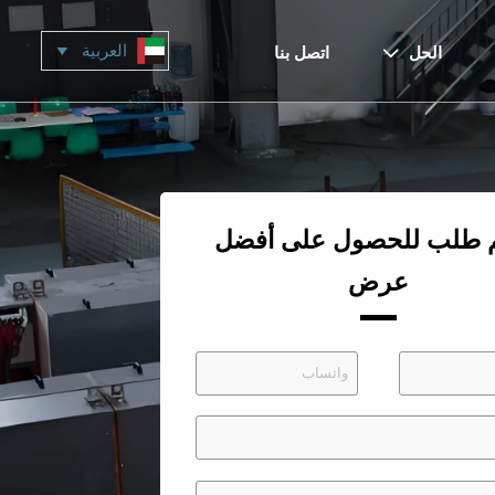
العربية

الحل
اتصل بنا

م طلب للحصول على أفضل
عرض