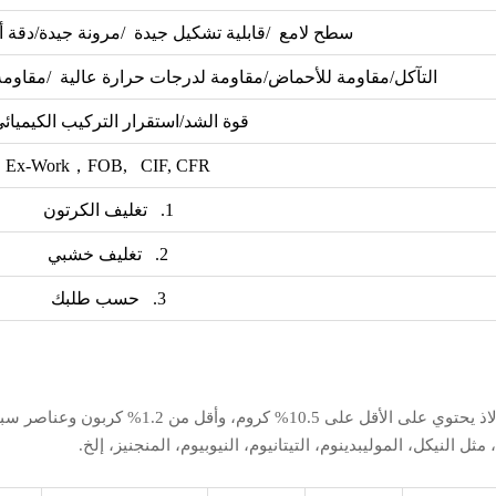
سطح لامع /قابلية تشكيل جيدة /مرونة جيدة/دقة أب
التآكل/مقاومة للأحماض/مقاومة لدرجات حرارة عالية /مقاومة
قوة الشد/استقرار التركيب الكيميائي
Ex-Work，FOB, CIF, CFR
1. تغليف الكرتون
2. تغليف خشبي
3. حسب طلبك
ائكية أخرى. مقاومة التآكل للفولاذ المقاوم للصدأ و
 النيكل، الموليبدينوم، التيتانيوم، النيوبيوم، المنجنيز، إلخ.