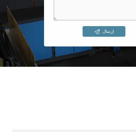

إرسال