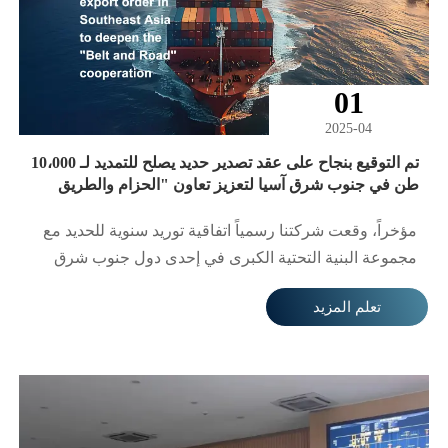
الدؤوبة لزملاء من جميع الأقسام، حققت الشركة اختراقًا
جديدًا في النصف الأول من العام، حيث أكملت إيرادات
مبيعات بلغت ما يقرب من 800 مليون يوان، وشحنت أكثر
01
من 1000 طلب، مما حقق نموًا كبيرًا مقارنة بالفترة نفسها
من العام الماضي!
2025-04
تم التوقيع بنجاح على عقد تصدير حديد يصلح للتمديد لـ 10،000
طن في جنوب شرق آسيا لتعزيز تعاون "الحزام والطريق
مؤخراً، وقعت شركتنا رسمياً اتفاقية توريد سنوية للحديد مع
مجموعة البنية التحتية الكبرى في إحدى دول جنوب شرق
آسيا. بلغ إجمالي مبلغ العقد 12 مليون دولار أمريكي، ويغطي
تعلم المزيد
منتجات مثل الحزم H ولفائف حديد التسليح الساخنة. سيتم
استخدام الطلبية لمشاريع توسيع الموانئ المحلية وبناء
الطرق السريعة، مما يعزز أكثر حصة شركتنا السوقية في
جنوب شرق آسيا.