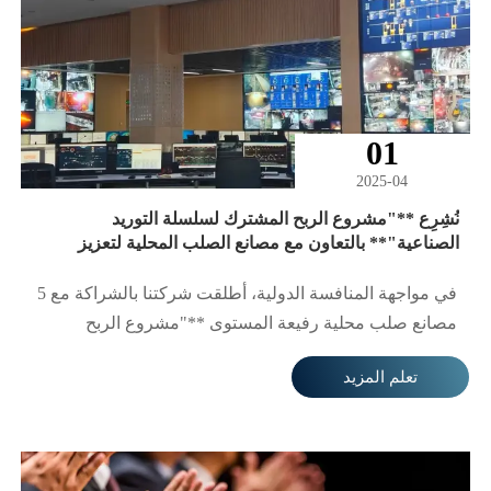
01
2025-04
نُشِرِع **"مشروع الربح المشترك لسلسلة التوريد
الصناعية"** بالتعاون مع مصانع الصلب المحلية لتعزيز
الاقتصاد الإقليمي.
في مواجهة المنافسة الدولية، أطلقت شركتنا بالشراكة مع 5
مصانع صلب محلية رفيعة المستوى **"مشروع الربح
المشترك لسلسلة التوريد الخارجي للصلب"**. من خلال
تعلم المزيد
دمج موارد الإنتاج ومراقبة الجودة والخدمات اللوجستية
والتوزيع الخارجي، نهدف لإنشاء منصة رقمية تعاونية تربط
بين مصانع الصلب والعملاء النهائيين. غطت المرحلة الأولى
من التعاون مصانع في شاندونغ وخبي وغيرها، مع توقع