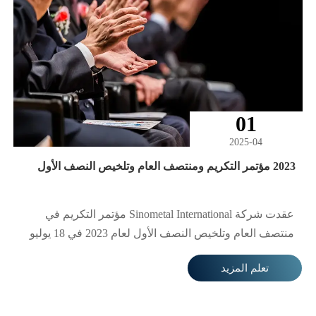
خفض تكاليف التصدير الإجمالية بنسبة 12% وتقصير دورة
التسليم بمقدار 10 أيام.
01
2025-04
2023 مؤتمر التكريم ومنتصف العام وتلخيص النصف الأول
عقدت شركة Sinometal International مؤتمر التكريم في
منتصف العام وتلخيص النصف الأول لعام 2023 في 18 يوليو
2023، حيث تم استعراض الإنجازات المحققة في النصف
تعلم المزيد
الأول من العام وتكريم الموظفين الذين قدموا أداءً متميزًا
في العمل. يهدف هذا المؤتمر إلى تلخيص الجهود والإنجازات
السابقة، وتحفيز جميع الموظفين على مواصلة المضي قدمًا