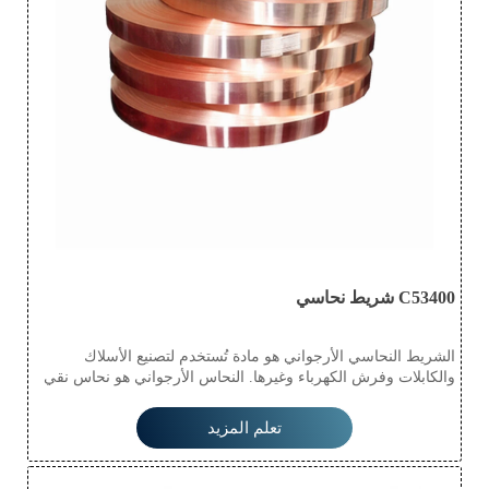
C53400 شريط نحاسي
الشريط النحاسي الأرجواني هو مادة تُستخدم لتصنيع الأسلاك
والكابلات وفرش الكهرباء وغيرها. النحاس الأرجواني هو نحاس نقي
نسبيًا. إنه يُظهر بشكل كامل قوة الشد والتوصيل الكهربائي ومقاومة
التآكل للنحاس المعدني، حيث تُعتبر قوة الشد خاصية مهمة لتزيين
تعلم المزيد
النحاس. النحاس لديه نقطة انصهار عالية ويصعب صبه، ولكن قوة
الشد الجيدة تعوض عن هذا العيب، مما يجعله سهل التشكيل إلى
أشكال وأنماط مختلفة. اللمعة المعدنية الحمراء الداكنة تعطيه