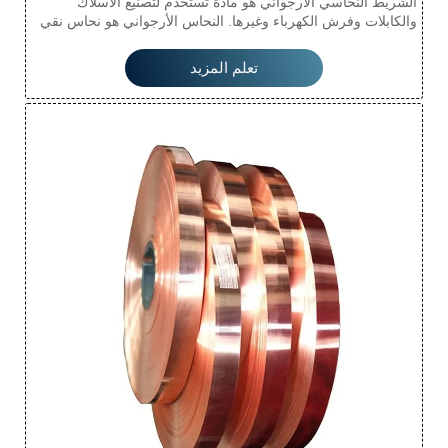
الشريط النحاسي الأرجواني هو مادة تُستخدم لتصنيع الأسلاك
والكابلات وفرش الكهرباء وغيرها. النحاس الأرجواني هو نحاس نقي
نسبيًا. إنه يُظهر بشكل كامل قوة الشد والتوصيل الكهربائي ومقاومة
التآكل للنحاس المعدني، حيث تُعتبر قوة الشد خاصية مهمة لتزيين
تعلم المزيد
النحاس. النحاس لديه نقطة انصهار عالية ويصعب صبه، ولكن قوة
الشد الجيدة تعوض عن هذا العيب، مما يجعله سهل التشكيل إلى
أشكال وأنماط مختلفة. اللمعة المعدنية الحمراء الداكنة تعطيه
إحساسًا بالحداثة بينما تمتلك أيضًا جودة هادئة ونبيلة، مما يجعله
المادة الأكثر استخدامًا في مجوهرات النحاس.