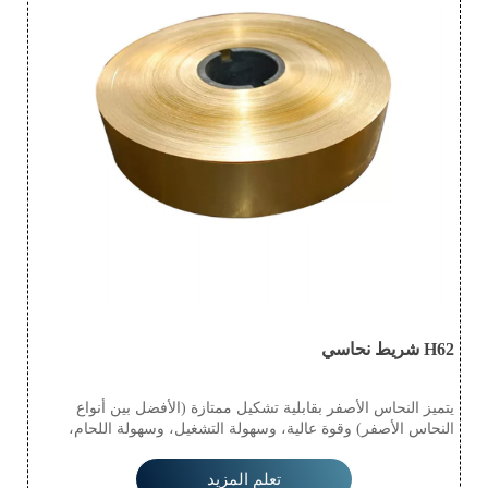
H62 شريط نحاسي
يتميز النحاس الأصفر بقابلية تشكيل ممتازة (الأفضل بين أنواع
النحاس الأصفر) وقوة عالية، وسهولة التشغيل، وسهولة اللحام،
واستقرار جيد ضد التآكل العام، ولكنه عرضة للتآكل والتشقق؛
شريط النحاس الأصفر هو سبيكة من النحاس والزنك، وقد سُمي
تعلم المزيد