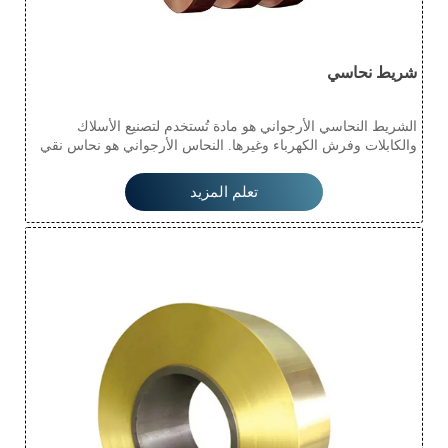
شريط نحاسي
الشريط النحاسي الأرجواني هو مادة تُستخدم لتصنيع الأسلاك
والكابلات وفرش الكهرباء وغيرها. النحاس الأرجواني هو نحاس نقي
نسبيًا. إنه يُظهر بشكل كامل قوة الشد والتوصيل الكهربائي ومقاومة
التآكل للنحاس المعدني، حيث تُعتبر قوة الشد خاصية مهمة لتزيين
تعلم المزيد
النحاس. النحاس لديه نقطة انصهار عالية ويصعب صبه، ولكن قوة
الشد الجيدة تعوض عن هذا العيب، مما يجعله سهل التشكيل إلى
أشكال وأنماط مختلفة. اللمعة المعدنية الحمراء الداكنة تعطيه
إحساسًا بالحداثة بينما تمتلك أيضًا جودة هادئة ونبيلة، مما يجعله
المادة الأكثر استخدامًا في مجوهرات النحاس.