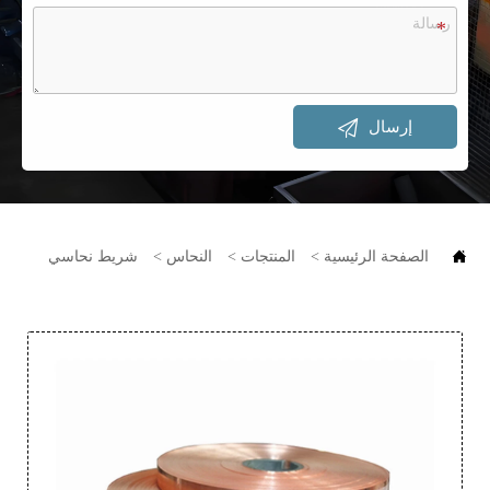

إرسال

الصفحة الرئيسية
>
المنتجات
>
النحاس
>
شريط نحاسي