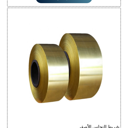
بهذا الاسم بسبب لونه الأصفر. تمتلك شرائط النحاس الأصفر خواص
ميكانيكية ومقاومة للاهتراء ممتازة، ويمكن استخدامها في تصنيع
الأدوات الدقيقة، وأجزاء السفن، وقذائف البنادق، وغيرها. يصدر
النحاس الأصفر صوتًا ممتعًا عند الطرق عليه، لذلك تُصنع الآلات
الموسيقية مثل الأجراس والصنجات والأبواق من النحاس الأصفر.
حسب تركيبها الكيميائي، تُقسم شرائط النحاس الأصفر إلى نوعين:
النحاس العادي والنحاس الخاص.
شريط النحاس الأصفر