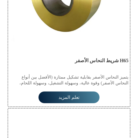
H65 شريط النحاس الأصفر
يتميز النحاس الأصفر بقابلية تشكيل ممتازة (الأفضل بين أنواع
النحاس الأصفر) وقوة عالية، وسهولة التشغيل، وسهولة اللحام،
واستقرار جيد ضد التآكل العام، ولكنه عرضة للتآكل والتشقق؛
شريط النحاس الأصفر هو سبيكة من النحاس والزنك، وقد سُمي
تعلم المزيد
بهذا الاسم بسبب لونه الأصفر. تمتلك شرائط النحاس الأصفر خواص
ميكانيكية ومقاومة للاهتراء ممتازة، ويمكن استخدامها في تصنيع
الأدوات الدقيقة، وأجزاء السفن، وقذائف البنادق، وغيرها. يصدر
النحاس الأصفر صوتًا ممتعًا عند الطرق عليه، لذلك تُصنع الآلات
الموسيقية مثل الأجراس والصنجات والأبواق من النحاس الأصفر.
حسب تركيبها الكيميائي، تُقسم شرائط النحاس الأصفر إلى نوعين:
النحاس العادي والنحاس الخاص.