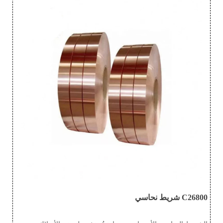
إحساسًا بالحداثة بينما تمتلك أيضًا جودة هادئة ونبيلة، مما يجعله
المادة الأكثر استخدامًا في مجوهرات النحاس.
C26800 شريط نحاسي