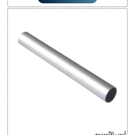
السوائل، بينما تضمن متانته طول عمره في البيئات الصعبة. كما
يتميز بسهولة استخدامه، مما يتيح حلولًا تصميمية متعددة
الاستخدامات.
أنبوب الألومنيوم