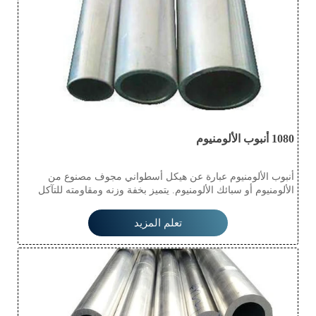
1080 أنبوب الألومنيوم
أنبوب الألومنيوم عبارة عن هيكل أسطواني مجوف مصنوع من
الألومنيوم أو سبائك الألومنيوم. يتميز بخفة وزنه ومقاومته للتآكل
ومتانته، مما يجعله مناسبًا للاستخدام في صناعات متنوعة مثل
السيارات والفضاء والسباكة والبناء. يُسهّل سطحه الأملس تدفق
تعلم المزيد
السوائل، بينما تضمن متانته طول عمره في البيئات الصعبة. كما
يتميز بسهولة استخدامه، مما يتيح حلولًا تصميمية متعددة
الاستخدامات.