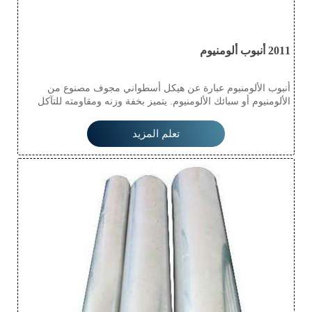
2011 أنبوب ألومنيوم
أنبوب الألومنيوم عبارة عن هيكل أسطواني مجوف مصنوع من
الألومنيوم أو سبائك الألومنيوم. يتميز بخفة وزنه ومقاومته للتآكل
ومتانته، مما يجعله مناسبًا للاستخدام في صناعات متنوعة مثل
السيارات والفضاء والسباكة والبناء. يُسهّل سطحه الأملس تدفق
تعلم المزيد
السوائل، بينما تضمن متانته طول عمره في البيئات الصعبة. كما
يتميز بسهولة استخدامه، مما يتيح حلولًا تصميمية متعددة
الاستخدامات.