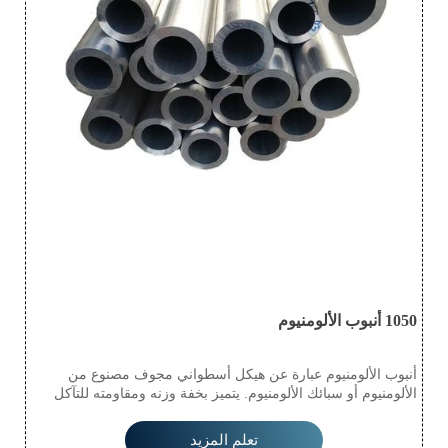
1050 أنبوب الألومنيوم
أنبوب الألومنيوم عبارة عن هيكل أسطواني مجوف مصنوع من
الألومنيوم أو سبائك الألومنيوم. يتميز بخفة وزنه ومقاومته للتآكل
ومتانته، مما يجعله مناسبًا للاستخدام في صناعات متنوعة مثل
السيارات والفضاء والسباكة والبناء. يُسهّل سطحه الأملس تدفق
تعلم المزيد