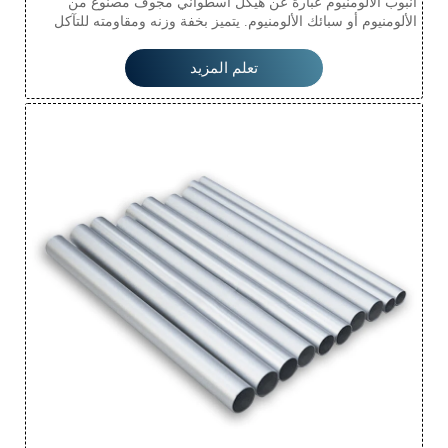
أنبوب الألومنيوم عبارة عن هيكل أسطواني مجوف مصنوع من
الألومنيوم أو سبائك الألومنيوم. يتميز بخفة وزنه ومقاومته للتآكل
ومتانته، مما يجعله مناسبًا للاستخدام في صناعات متنوعة مثل
السيارات والفضاء والسباكة والبناء. يُسهّل سطحه الأملس تدفق
تعلم المزيد
السوائل، بينما تضمن متانته طول عمره في البيئات الصعبة. كما
يتميز بسهولة استخدامه، مما يتيح حلولًا تصميمية متعددة
الاستخدامات.