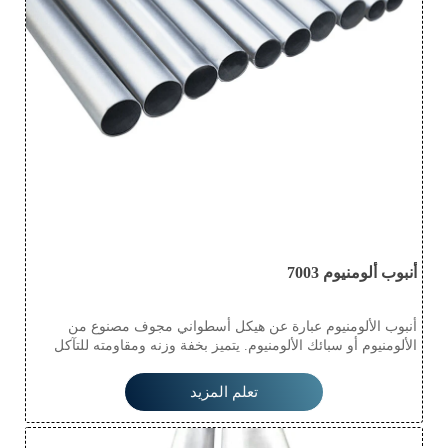
أنبوب ألومنيوم 7003
أنبوب الألومنيوم عبارة عن هيكل أسطواني مجوف مصنوع من
الألومنيوم أو سبائك الألومنيوم. يتميز بخفة وزنه ومقاومته للتآكل
ومتانته، مما يجعله مناسبًا للاستخدام في صناعات متنوعة مثل
السيارات والفضاء والسباكة والبناء. يُسهّل سطحه الأملس تدفق
تعلم المزيد
السوائل، بينما تضمن متانته طول عمره في البيئات الصعبة. كما
يتميز بسهولة استخدامه، مما يتيح حلولًا تصميمية متعددة
الاستخدامات.