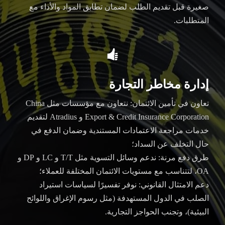
صغيرة قبل تقديم الطلب لضمان تطابق المواد والأداء مع
المتطلبات.

إدارة مخاطر التجارة
تعاون في تأمين الائتمان: نتعاون مع مؤسسات مثل China
Export & Credit Insurance Corporation و Atradius لتقديم
خدمات مراجعة الاعتمادات المستندية وضمان الدفع في
حال التخلف عن السداد؛
طرق دفع مرنة: ندعم وسائل التسوية مثل T/T و LC و DP و
OA، لتتناسب مع مستويات الائتمان المختلفة للعملاء؛
دعم الامتثال القانوني: نوفر تفسيرًا لسياسات استيراد
الصلب في الدول المستهدفة (مثل رسوم الإغراق واللوائح
البيئية)، وتجنب الحواجز التجارية.