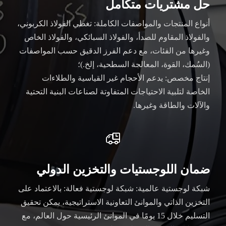
حل مشتريات متكامل
أنواع المنتجات والمواصفات الكاملة: تغطي الفولاذ الكربوني،
والفولاذ المقاوم للصدأ، والفولاذ السبائكي، والفولاذ الخاص
وغيرها من الفئات، مع دعم الفرز الدقيق حسب المواصفات
(السُمك، القوة، المعالجة السطحية، إلخ.)؛
إنتاج مخصص: يدعم الأحجام غير القياسية والطلاءات
الخاصة لتلبية الاحتياجات المتفاوتة لصناعات البنية التحتية
والآلات والطاقة وغيرها.

ضمان اللوجستيات والتخزين الدولي
شبكة لوجستية عالمية: شبكة لوجستية فعالة: بالاعتماد على
التخزين الذاتي والموانئ التعاونية الاستراتيجية، يمكن تحقيق
التسليم خلال 15 يومًا في الموانئ الرئيسية حول العالم، مع