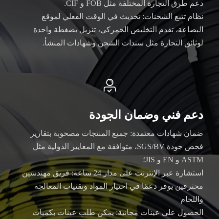
دعم طرق التجارة المختلفة مثل FOB و CIF.
نظام تتبع الشحنات: تحديث في الوقت الفعلي لموقع
البضاعة، تقدم التخليص الجمركي، تنزيل بضغطة واحدة
لوثائق التجارة مثل سندات الشحن وشهادات المنشأ.

دعم فني وضمان الجودة
ضمان شهادات معتمدة: جميع المنتجات مصحوبة بتقارير
فحص جودة SGS/BV، متوافقة مع المعايير الدولية مثل
ASTM و EN و JIS؛
استشارة عبر الإنترنت على مدار 24 ساعة: فريق مهندسين
محترفين يوفر دعمًا في اختيار المواد وتقنيات المعالجة
واللحام
الحصول على عينات مجانية: يمكن طلب عينات بكميات