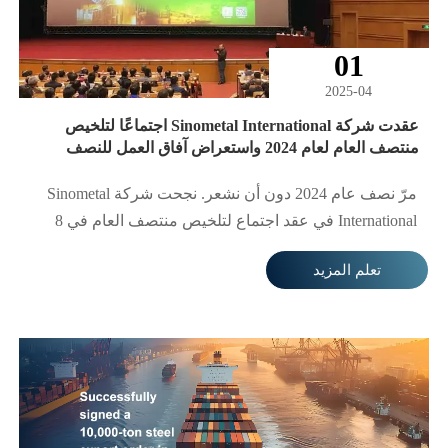
01
2025-04
عقدت شركة Sinometal International اجتماعًا لتلخيص
منتصف العام لعام 2024 واستعراض آفاق العمل للنصف
الثاني من العام
مرّ نصف عام 2024 دون أن نشعر. نجحت شركة Sinometal
International في عقد اجتماع لتلخيص منتصف العام في 8
يوليو، حيث استعرضت إنجازات النصف الأول من العام
تعلم المزيد
وأجرت مراجعة، كما قامت بتلخيص الخبرات القيّمة ووضع
خطط أكثر تفصيلاً لعمل النصف الثاني من العام. يُعد عام
2024 عامًا للشركة لتوحيد الصفوف والسعي الجاد، والتقدم
بثبات، والسعي للتغلب على الآثار السلبية للاقتصاد الكلي
المتدهور والتغيرات غير المتوقعة في سوق الصلب الدولي،
وتعزيز الإدارة الأساسية باستمرار والحفاظ على العلامة
التجارية وتعزيزها. تحت القيادة الصحيحة للإدارة والجهود