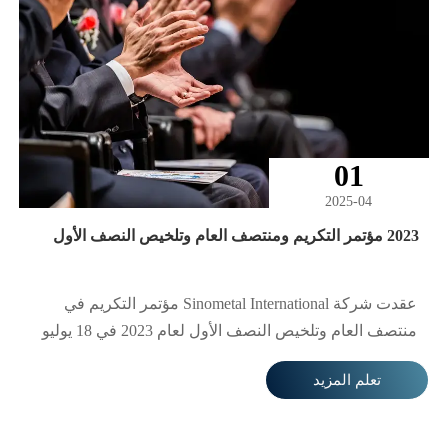
خفض تكاليف التصدير الإجمالية بنسبة 12% وتقصير دورة
التسليم بمقدار 10 أيام.
01
2025-04
2023 مؤتمر التكريم ومنتصف العام وتلخيص النصف الأول
عقدت شركة Sinometal International مؤتمر التكريم في
منتصف العام وتلخيص النصف الأول لعام 2023 في 18 يوليو
2023، حيث تم استعراض الإنجازات المحققة في النصف
تعلم المزيد
الأول من العام وتكريم الموظفين الذين قدموا أداءً متميزًا
في العمل. يهدف هذا المؤتمر إلى تلخيص الجهود والإنجازات
السابقة، وتحفيز جميع الموظفين على مواصلة المضي قدمًا