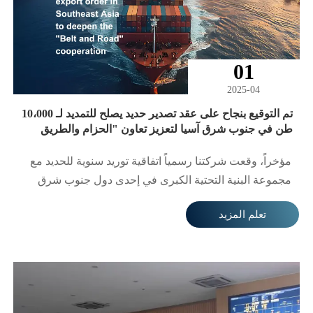
الدؤوبة لزملاء من جميع الأقسام، حققت الشركة اختراقًا
جديدًا في النصف الأول من العام، حيث أكملت إيرادات
مبيعات بلغت ما يقرب من 800 مليون يوان، وشحنت أكثر
01
من 1000 طلب، مما حقق نموًا كبيرًا مقارنة بالفترة نفسها
من العام الماضي!
2025-04
تم التوقيع بنجاح على عقد تصدير حديد يصلح للتمديد لـ 10،000
طن في جنوب شرق آسيا لتعزيز تعاون "الحزام والطريق
مؤخراً، وقعت شركتنا رسمياً اتفاقية توريد سنوية للحديد مع
مجموعة البنية التحتية الكبرى في إحدى دول جنوب شرق
آسيا. بلغ إجمالي مبلغ العقد 12 مليون دولار أمريكي، ويغطي
تعلم المزيد
منتجات مثل الحزم H ولفائف حديد التسليح الساخنة. سيتم
استخدام الطلبية لمشاريع توسيع الموانئ المحلية وبناء
الطرق السريعة، مما يعزز أكثر حصة شركتنا السوقية في
جنوب شرق آسيا.