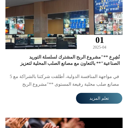
01
2025-04
نُشِرِع **"مشروع الربح المشترك لسلسلة التوريد
الصناعية"** بالتعاون مع مصانع الصلب المحلية لتعزيز
الاقتصاد الإقليمي.
في مواجهة المنافسة الدولية، أطلقت شركتنا بالشراكة مع 5
مصانع صلب محلية رفيعة المستوى **"مشروع الربح
المشترك لسلسلة التوريد الخارجي للصلب"**. من خلال
تعلم المزيد
دمج موارد الإنتاج ومراقبة الجودة والخدمات اللوجستية
والتوزيع الخارجي، نهدف لإنشاء منصة رقمية تعاونية تربط
بين مصانع الصلب والعملاء النهائيين. غطت المرحلة الأولى
من التعاون مصانع في شاندونغ وخبي وغيرها، مع توقع