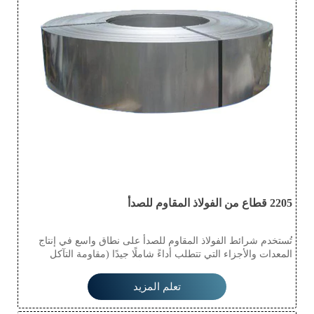
2205 قطاع من الفولاذ المقاوم للصدأ
تُستخدم شرائط الفولاذ المقاوم للصدأ على نطاق واسع في إنتاج
المعدات والأجزاء التي تتطلب أداءً شاملًا جيدًا (مقاومة التآكل
والتشكيل)، مثل معدات إنتاج الغذاء، وأدوات المائدة، والمعدات
الكيميائية، والطاقة النووية، والمواد الخارجية، ومواد البناء، وأجزاء
تعلم المزيد
السيارات (خزان النصف سائل)، والأجهزة الطبية، وصناعة الألياف
وأجزاء السفن، إلخ.