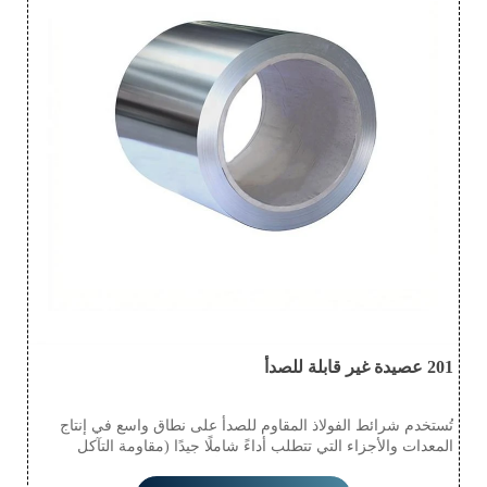
201 عصيدة غير قابلة للصدأ
تُستخدم شرائط الفولاذ المقاوم للصدأ على نطاق واسع في إنتاج
المعدات والأجزاء التي تتطلب أداءً شاملًا جيدًا (مقاومة التآكل
والتشكيل)، مثل معدات إنتاج الغذاء، وأدوات المائدة، والمعدات