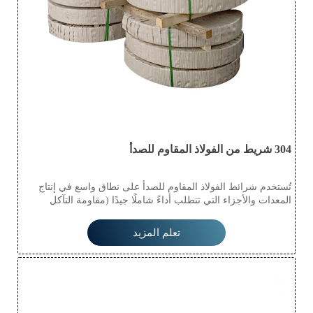
304 شريط من الفولاذ المقاوم للصدأ
تُستخدم شرائط الفولاذ المقاوم للصدأ على نطاق واسع في إنتاج
المعدات والأجزاء التي تتطلب أداءً شاملًا جيدًا (مقاومة التآكل
والتشكيل)، مثل معدات إنتاج الغذاء، وأدوات المائدة، والمعدات
الكيميائية، والطاقة النووية، والمواد الخارجية، ومواد البناء، وأجزاء
تعلم المزيد
السيارات (خزان النصف سائل)، والأجهزة الطبية، وصناعة الألياف
وأجزاء السفن، إلخ.