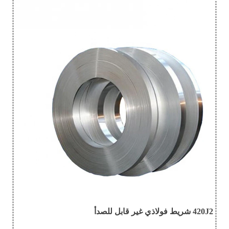
420J2 شريط فولاذي غير قابل للصدأ