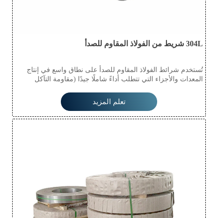
304L شريط من الفولاذ المقاوم للصدأ
تُستخدم شرائط الفولاذ المقاوم للصدأ على نطاق واسع في إنتاج
المعدات والأجزاء التي تتطلب أداءً شاملًا جيدًا (مقاومة التآكل
والتشكيل)، مثل معدات إنتاج الغذاء، وأدوات المائدة، والمعدات
الكيميائية، والطاقة النووية، والمواد الخارجية، ومواد البناء، وأجزاء
تعلم المزيد
السيارات (خزان النصف سائل)، والأجهزة الطبية، وصناعة الألياف
وأجزاء السفن، إلخ.