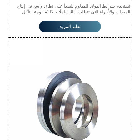
تُستخدم شرائط الفولاذ المقاوم للصدأ على نطاق واسع في إنتاج
المعدات والأجزاء التي تتطلب أداءً شاملًا جيدًا (مقاومة التآكل
والتشكيل)، مثل معدات إنتاج الغذاء، وأدوات المائدة، والمعدات
الكيميائية، والطاقة النووية، والمواد الخارجية، ومواد البناء، وأجزاء
تعلم المزيد
السيارات (خزان النصف سائل)، والأجهزة الطبية، وصناعة الألياف
وأجزاء السفن، إلخ.