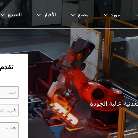
مورد
مصنع
الأخبار
التصنيع




تقدم
نية عالية الجودة