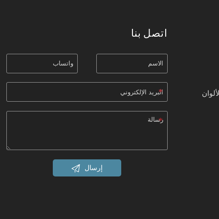
اتصل بنا
ألوان

إرسال