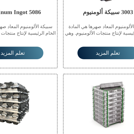
3003 سبيكة ألومنيوم
5086 Aluminum Ingot
لألومنيوم المعاد صهرها هي المادة
سبيكة الألومنيوم المعاد صه
ئيسية لإنتاج منتجات الألومنيوم. وهي
الخام الرئيسية لإنتاج منتجات 
نية صديقة للبيئة ذات توصيل حراري
مادة معدنية صديقة للبيئة ذ
ي، وخفيفة الوزن، ومقاومة للتآكل،
وكهربائي، وخفيفة الوزن، وم
تعلم المزيد
تعلم المزيد
 للطرق وإعادة التدوير، مما يتيح
وقابلة للطرق وإعادة التدوي
ها على نطاق واسع في العديد من
استخدامها على نطاق واسع 
ات مثل البناء والكهرباء والتعبئة
القطاعات مثل البناء والكهر
قل ومنتجات الاستهلاك اليومي.
والنقل ومنتجات الاستهلا