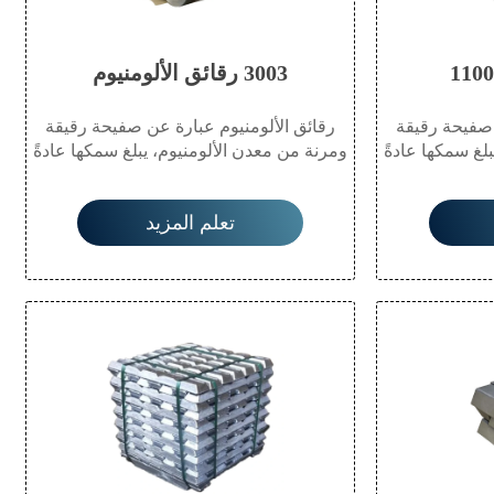
3003 رقائق الألومنيوم
 صفيحة رقيقة
رقائق الألومنيوم عبارة عن صفيحة رقيقة
لغ سمكها عادةً
ومرنة من معدن الألومنيوم، يبلغ سمكها عادةً
خفة وزنها، وخصائصها
أقل من 0.2 مم. تتميز بخفة وزنها، وخصائصها
حرارية العالية.
العازلة الممتازة، وموصليتها الحرارية العالية.
تعلم المزيد
لى نطاق واسع
تُستخدم رقائق الألومنيوم على نطاق واسع
ظرًا لقدرتها
في التغليف والعزل والطهي نظرًا لقدرتها
والحرارة. كما
على مقاومة الرطوبة والضوء والحرارة. كما
 التعامل معها،
أن تعدد استخداماتها، وسهولة التعامل معها،
ها مادة مفضلة
وإمكانية إعادة تدويرها تجعلها مادة مفضلة
يقات.
في العديد من التطبيقات.