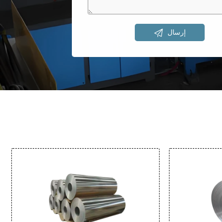

إرسال