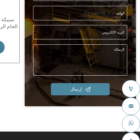
سبيكة ا
الخام الر
مادة معد
وكهربائ
وقابلة
استخدام
القطاع
والن


إرسال

