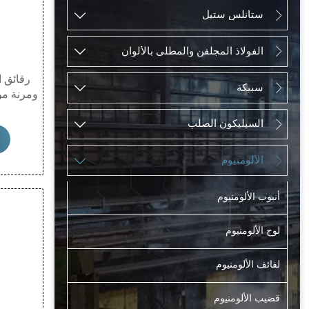
ستانلس ستيل


الفولاذ المجلفن والمطلي بالألوان


رقائق ا
سبيكة


ومرنة من 
السيليكون الصلب
العازلة ا


تُستخدم
في التغ
الألومنيوم


على مقاو
أن تعدد 
أنبوب الألومنيوم
وإمكاني
لوح الألومنيوم
لفائف الألومنيوم
قضيب الألومنيوم