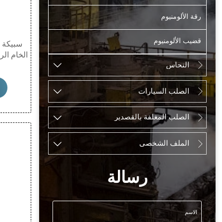
رقة الألومنيوم
قضيب الألومنيوم
سبيكة ا
الخام الر
النحاس


مادة معد
وكهربائ
وقابلة
الصلب السيارات


استخدام
القطاع
الصلب المغلفة بالقصدير


والن
الملف الشخصي


رسالة