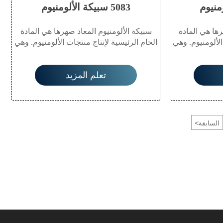
5083 سبيكة الألومنيوم
رها هي المادة
سبيكة الألومنيوم المعاد صهرها هي المادة
الألومنيوم. وهي
الخام الرئيسية لإنتاج منتجات الألومنيوم. وهي
ات توصيل حراري
مادة معدنية صديقة للبيئة ذات توصيل حراري
قاومة للتآكل،
وكهربائي، وخفيفة الوزن، ومقاومة للتآكل،
تعلم المزيد
ر، مما يتيح
وقابلة للطرق وإعادة التدوير، مما يتيح
في العديد من
استخدامها على نطاق واسع في العديد من
باء والتعبئة
القطاعات مثل البناء والكهرباء والتعبئة
ك اليومي.
والنقل ومنتجات الاستهلاك اليومي.
<
السابقة