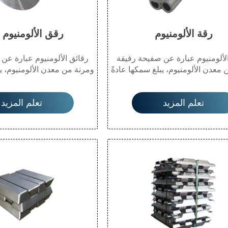
رقة الألومنيوم
رقق الألومنيوم 1100
لألومنيوم عبارة عن صفيحة رقيقة
رقائق الألومنيوم عبارة عن
معدن الألومنيوم، يبلغ سمكها عادةً
ومرنة من معدن الألومنيوم، يب
أقل من 0.2 مم. تتميز بخفة وزنها، وخصائصها
أقل من 0.2 مم. تتميز ب
لممتازة، وموصليتها الحرارية العالية.
العازلة الممتازة، وموصليتها ال
تعلم المزيد
تعلم المزيد
 رقائق الألومنيوم على نطاق واسع
تُستخدم رقائق الألومنيوم ع
ليف والعزل والطهي نظرًا لقدرتها
في التغليف والعزل والطهي ن
مة الرطوبة والضوء والحرارة. كما
على مقاومة الرطوبة والضوء 
استخداماتها، وسهولة التعامل معها،
أن تعدد استخداماتها، وسهولة
ة إعادة تدويرها تجعلها مادة مفضلة
وإمكانية إعادة تدويرها تجعل
في العديد من التطبيقات.
في العديد من التطب