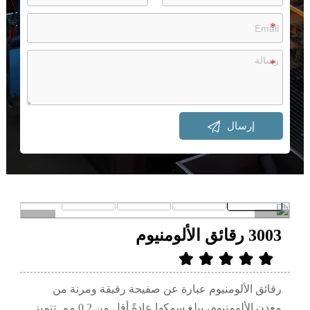

إرسال
>
<
3003 رقائق الألومنيوم
رقائق الألومنيوم عبارة عن صفيحة رقيقة ومرنة من
معدن الألومنيوم، يبلغ سمكها عادةً أقل من 0.2 مم. تتميز