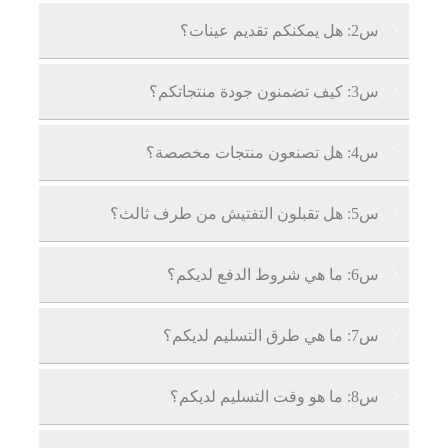

س2: هل يمكنكم تقديم عينات؟
ج: نعم، يمكننا تقديم عينات مجانية، ولكن يجب على

س3: كيف تضمنون جودة منتجاتكم؟
العميل تحمل تكاليف النقل.
ج: مصانعنا معتمدة بشكل احترافي، ويتم فحص كل

س4: هل تصنعون منتجات مخصصة؟
منتج قطعة قطعة وفقًا لمعايير ضمان الجودة/مراقبة
الجودة المحلية والدولية. يمكننا أيضًا إظهار شهادة
ج: نعم، لدينا سنوات من الخبرة في تخصيص المنتجات

س5: هل تقبلون التفتيش من طرف ثالث؟
جودة المنتج للعملاء.
ويمكننا تخصيص المنتجات لك وفقًا لمتطلباتك
المحددة.
ج: نقبل التفتيش من طرف ثالث: SGS، V-trust، TUV،

س6: ما هي شروط الدفع لديكم؟
DNV وغيرها من عمليات التفتيش من طرف ثالث.
ج: نقبل 30% دفعة مقدمة عن طريق التحويل البنكي

س7: ما هي طرق التسليم لديكم؟
و70% رصيد قبل التسليم. سنريكم صور المنتجات
والعبوات قبل دفع الرصيد.
ج: EXW، FOB، CIF، CFR، DDU، إلخ.

س8: ما هو وقت التسليم لديكم؟