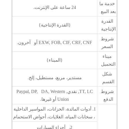
خدمة ما
24 ساعة على الإنترنت.
بعد البيع
القدرة
{القدرة الإنتاجية}
الإنتاجية
شروط
EXW, FOB, CIF, CRF, CNF أو آخرون.
السعر
ميناء
{الميناء}
التحميل
شكل
مستدير، مربع، مستطيل، إلخ.
القسم
شروط
TT, LC, نقدي, Paypal, DP, DA, Western
الدفع
Union أو غيرها.
1. أدوات المائدة، الخزانات، المواسير الداخلية
، سخانات المياه، الغلايات، أحواض الاستحمام
2. أجزاء السيارات