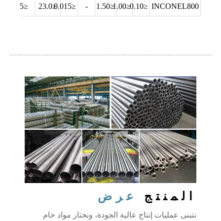
.0~5.0
≤35
≤23.0
≤0.015
-
≤1.50
≤1.00
≤0.10
INCONEL800
المنتج
عرض
نتبنى عمليات إنتاج عالية الجودة، ونختار مواد خام