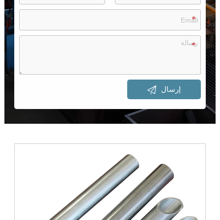

إرسال