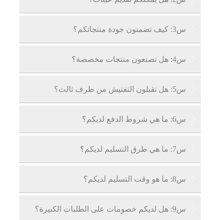
ج: نعم، يمكننا تقديم عينات مجانية، ولكن يجب على

س3: كيف تضمنون جودة منتجاتكم؟
العميل تحمل تكاليف النقل.
ج: مصانعنا معتمدة بشكل احترافي، ويتم فحص كل

س4: هل تصنعون منتجات مخصصة؟
منتج قطعة قطعة وفقًا لمعايير ضمان الجودة/مراقبة
الجودة المحلية والدولية. يمكننا أيضًا إظهار شهادة
ج: نعم، لدينا سنوات من الخبرة في تخصيص المنتجات

س5: هل تقبلون التفتيش من طرف ثالث؟
جودة المنتج للعملاء.
ويمكننا تخصيص المنتجات لك وفقًا لمتطلباتك
المحددة.
ج: نقبل التفتيش من طرف ثالث: SGS، V-trust، TUV،

س6: ما هي شروط الدفع لديكم؟
DNV وغيرها من عمليات التفتيش من طرف ثالث.
ج: نقبل 30% دفعة مقدمة عن طريق التحويل البنكي

س7: ما هي طرق التسليم لديكم؟
و70% رصيد قبل التسليم. سنريكم صور المنتجات
والعبوات قبل دفع الرصيد.
ج: EXW، FOB، CIF، CFR، DDU، إلخ.

س8: ما هو وقت التسليم لديكم؟
أ: بالنسبة للمنتجات الموجودة في المخزون، يمكننا

س9: هل لديكم خصومات على الطلبات الكبيرة؟
تسليم البضائع إلى ميناء التحميل في غضون 3-7 أيام