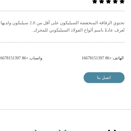
تحتوي الرقاقة المنخفضة ال
تُعرف عادةً باسم ألواح الفولاذ السيليكوني للمحرك.
الهاتف:+86 16678151397
واتساب:+86 16678151397
اتصل بنا