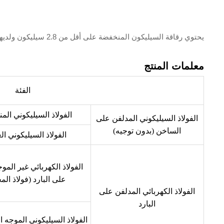
يحتوي رقاقة السيليكون المنخفضة على أقل من 2.8 سيليكون ولديها قوة ميكانيكية معينة. يتم استخدامها بشكل أساسي لتصنيع المحركات، وتُعرف بشكل شائع باسم صفائح السيليكون للمحركات.
معلمات المنتج
الفئة
الفولاذ السيليكوني ال
الفولاذ السيليكوني المدلفن على
الساخن (بدون توجيه)
الفولاذ السيليكوني ا
الفولاذ الكهربائي غير المو
على البارد (فولاذ ال
الفولاذ الكهربائي المدلفن على
البارد
الفولاذ السيليكوني الموجه 