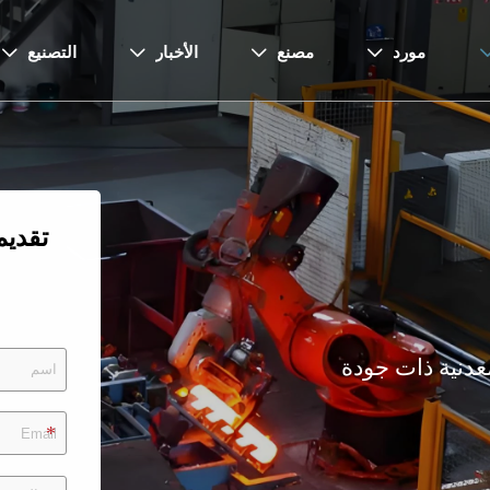
مورد
مصنع
الأخبار
التصنيع




تقدي
عدنية ذات جودة