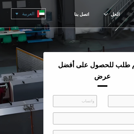
العربية

الحل
اتصل بنا

م طلب للحصول على أفضل
عرض