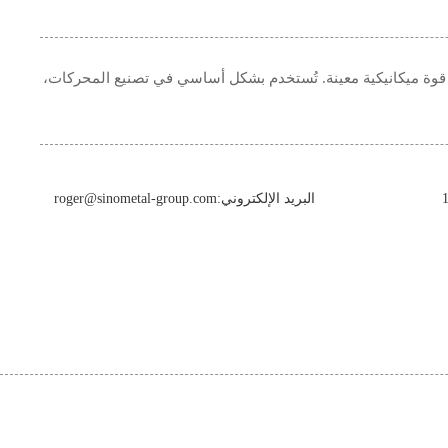
سيليكون على أقل من 2.8 سيليكون ولديها قوة ميكانيكية معينة. تُستخدم بشكل أساسي في تصنيع المحركات،
البريد الإلكتروني:roger@sinometal-group.com