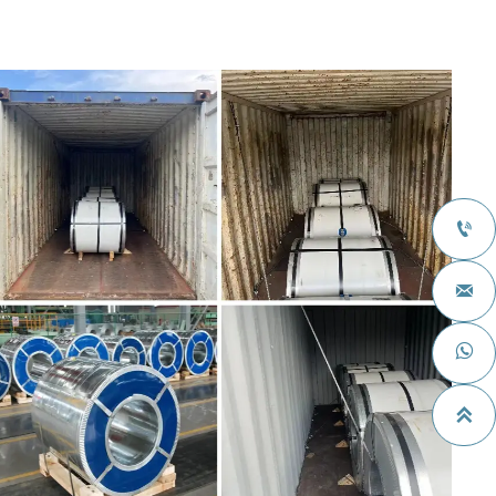



