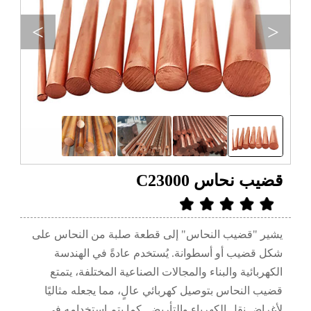
>
<
قضيب نحاس C23000
يشير "قضيب النحاس" إلى قطعة صلبة من النحاس على
شكل قضيب أو أسطوانة. يُستخدم عادةً في الهندسة
الكهربائية والبناء والمجالات الصناعية المختلفة، يتمتع
قضيب النحاس بتوصيل كهربائي عالٍ، مما يجعله مثاليًا
لأغراض نقل الكهرباء والتأريض. كما يتم استخدامه في