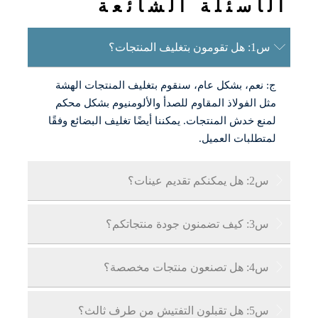
الأسئلة الشائعة

س1: هل تقومون بتغليف المنتجات؟
ج: نعم، بشكل عام، سنقوم بتغليف المنتجات الهشة
مثل الفولاذ المقاوم للصدأ والألومنيوم بشكل محكم
لمنع خدش المنتجات. يمكننا أيضًا تغليف البضائع وفقًا
لمتطلبات العميل.

س2: هل يمكنكم تقديم عينات؟
ج: نعم، يمكننا تقديم عينات مجانية، ولكن يجب على

س3: كيف تضمنون جودة منتجاتكم؟
العميل تحمل تكاليف النقل.
ج: مصانعنا معتمدة بشكل احترافي، ويتم فحص كل

س4: هل تصنعون منتجات مخصصة؟
منتج قطعة قطعة وفقًا لمعايير ضمان الجودة/مراقبة
الجودة المحلية والدولية. يمكننا أيضًا إظهار شهادة
ج: نعم، لدينا سنوات من الخبرة في تخصيص المنتجات

س5: هل تقبلون التفتيش من طرف ثالث؟
جودة المنتج للعملاء.