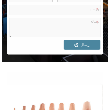

إرسال