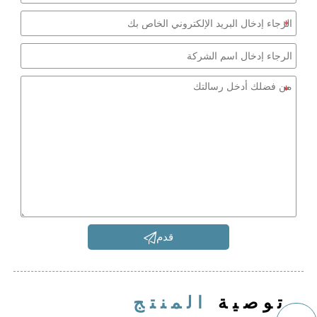

قدم
توصية
المنتج