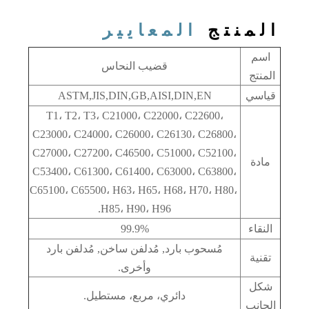
المنتج
المعايير
اسم
قضيب النحاس
المنتج
قياسي
ASTM,JIS,DIN,GB,AISI,DIN,EN
T1، T2، T3، C21000، C22000، C22600،
C23000، C24000، C26000، C26130، C26800،
C27000، C27200، C46500، C51000، C52100،
مادة
C53400، C61300، C61400، C63000، C63800،
C65100، C65500، H63، H65، H68، H70، H80،
H85، H90، H96.
النقاء
99.9%
مُسحوب بارد, مُدلفن ساخن, مُدلفن بارد
تقنية
وأخرى.
شكل
دائري، مربع، مستطيل.
الجانب