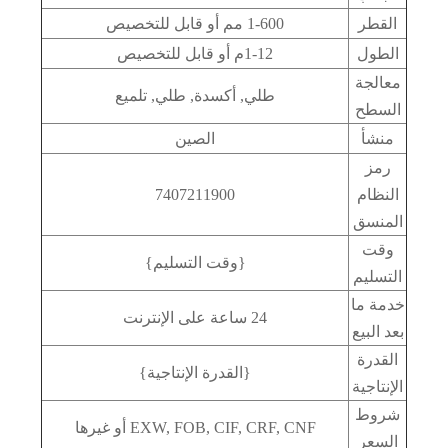
القطر
1-600 مم أو قابل للتخصيص
الطول
1-12م أو قابل للتخصيص
معالجة
طلي, أكسدة, طلي, تلميع
السطح
منشأ
الصين
رمز
النظام
7407211900
المنسق
وقت
{وقت التسليم}
التسليم
خدمة ما
24 ساعة على الإنترنت
بعد البيع
القدرة
{القدرة الإنتاجية}
الإنتاجية
شروط
EXW, FOB, CIF, CRF, CNF أو غيرها
السعر