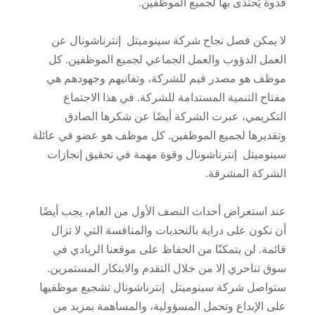
قدوة يُحتذى بها لجميع الموظفين.
لا يمكن فصل نجاح شركة سينوميتل إنترناشونال عن
العمل الدؤوب والعمل الجماعي لجميع الموظفين. كل
موظف هو مصدر قيم للشركة، وتفانيهم وجهودهم هي
مفتاح التنمية المستدامة للشركة. في هذا الاجتماع
التكريمي، عبرت الشركة أيضًا عن شكرها الصادق
وتقديرها لجميع الموظفين. كل موظف هو عضو في عائلة
سينوميتل إنترناشونال وقوة مهمة في تحقيق إنجازات
الشركة المشرقة.
عند استعراض أحداث النصف الأول من العام، يجب أيضًا
أن نكون على دراية بالتحديات والمنافسة التي لا تزال
قائمة. لن يتمكنّا من الحفاظ على موقعنا الريادي في
سوق تناحري إلا من خلال التقدم والابتكار المستمرين.
ستواصل شركة سينوميتل إنترناشونال تشجيع موظفيها
على الإبداع وتحمل المسؤولية، والمساهمة بمزيد من