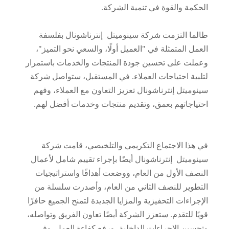
الحكمة والقوة في تنمية الشركة.
طالما التزمت شركة سينوميتل إنترناشونال بفلسفة
العمل المتمثلة في "العميل أولًا، والسعي نحو التميز"،
وعملت على تحسين جودة المنتجات والخدمات باستمرار
لتلبية احتياجات العملاء. في المستقبل، ستواصل شركة
سينوميتل إنترناشونال تعزيز التعاون مع العملاء، وفهم
احتياجاتهم بعمق، وتقديم منتجات وخدمات أفضل لهم.
في هذا الاجتماع التكريمي والتلخيصي، قامت شركة
سينوميتل إنترناشونال أيضًا بإجراء تقييم شامل لأعمال
النصف الأول من العام، ووضعت أهدافًا واستراتيجيات
التطوير للنصف الثاني من العام، وأصدرت سلسلة من
الإجراءات التحفيزية والمزايا الجديدة لتمنح الجميع حافزًا
قويًا للتقدم. ستعزز الشركة أيضًا تعاون الفريق وتواصله،
وتحسين الإجراءات الداخلية، ورفع كفاءة العمل. وفي