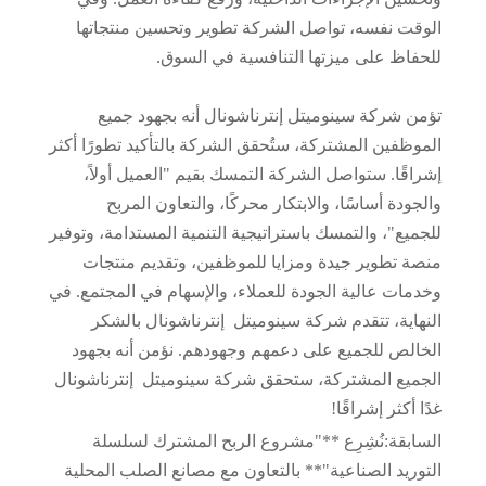
الوقت نفسه، تواصل الشركة تطوير وتحسين منتجاتها
للحفاظ على ميزتها التنافسية في السوق.
تؤمن شركة سينوميتل إنترناشونال أنه بجهود جميع
الموظفين المشتركة، ستُحقق الشركة بالتأكيد تطورًا أكثر
إشراقًا. ستواصل الشركة التمسك بقيم "العميل أولاً،
والجودة أساسًا، والابتكار محركًا، والتعاون المربح
للجميع"، والتمسك باستراتيجية التنمية المستدامة، وتوفير
منصة تطوير جيدة ومزايا للموظفين، وتقديم منتجات
وخدمات عالية الجودة للعملاء، والإسهام في المجتمع. في
النهاية، تتقدم شركة سينوميتل إنترناشونال بالشكر
الخالص للجميع على دعمهم وجهودهم. نؤمن أنه بجهود
الجميع المشتركة، ستحقق شركة سينوميتل إنترناشونال
غدًا أكثر إشراقًا!
السابقة:
نُشِرِع **"مشروع الربح المشترك لسلسلة
التوريد الصناعية"** بالتعاون مع مصانع الصلب المحلية